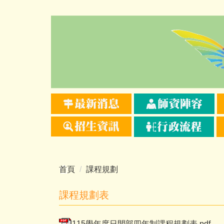
跳
到
主
要
內
容
區
首頁
課程規劃
課程規劃表
115學年度日間部四年制課程規劃表.pdf