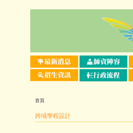
跳
到
主
要
內
容
區
首頁
跨域學程設計